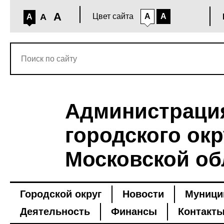
A
A
Цвет сайта
A
A
A
Администраци
городского окр
Московской об
Городской округ
Новости
Муници
Деятельность
Финансы
Контакт