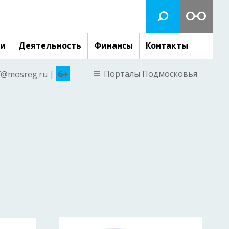
ги
Деятельность
Финансы
Контакты
6+
Порталы Подмосковья
nf@mosreg.ru |