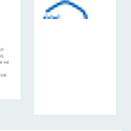
во
х,
е не
тов