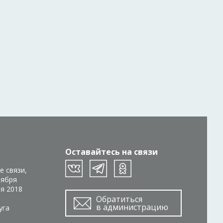
Оставайтесь на связи
е связи,
тября
ря 2018
Обратиться
в администрацию
уга