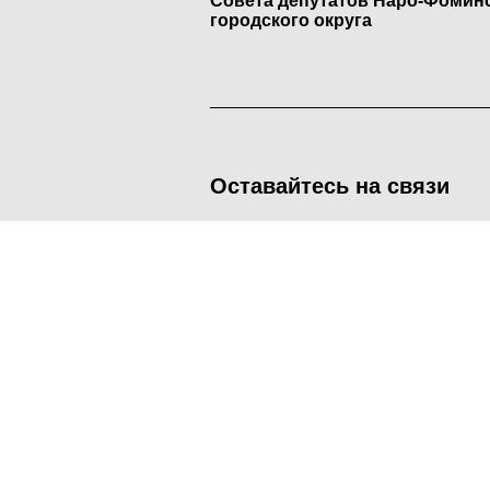
Совета депутатов Наро-Фомин
городского округа
Оставайтесь на связи
<
Во время посещения сайта Администрация Наро-Фоминског
метрических программ.
Подробнее
.