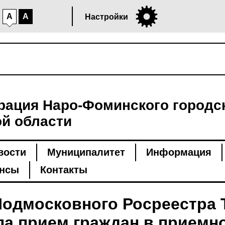
A
A
Настройки
ация Наро-Фоминского городск
й области
вости
Муниципалитет
Информация
нсы
Контакты
Подмосковного Росреестра 
а прием граждан в приемн