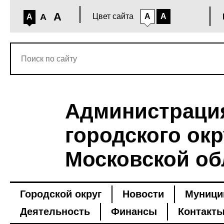
A
A
Цвет сайта
A
A
A
Администраци
городского окр
Московской об
Городской округ
Новости
Муници
Деятельность
Финансы
Контакт