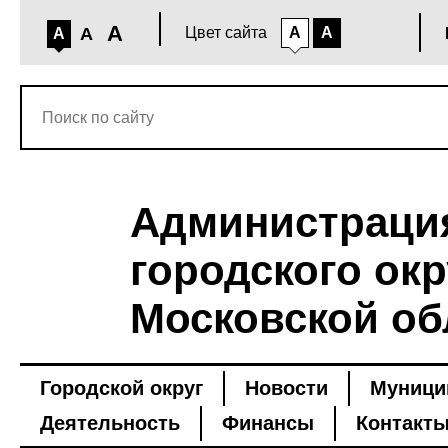
A
A
Цвет сайта
A
A
A
Администраци
городского окр
Московской об
Городской округ
Новости
Муници
Деятельность
Финансы
Контакт