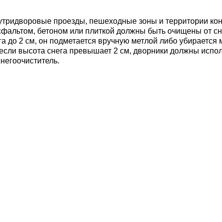
нутридворовые проезды, пешеходные зоны и территории ко
фальтом, бетоном или плиткой должны быть очищены от сне
га до 2 см, он подметается вручную метлой либо убирается
 если высота снега превышает 2 см, дворники должны испол
негоочиститель.