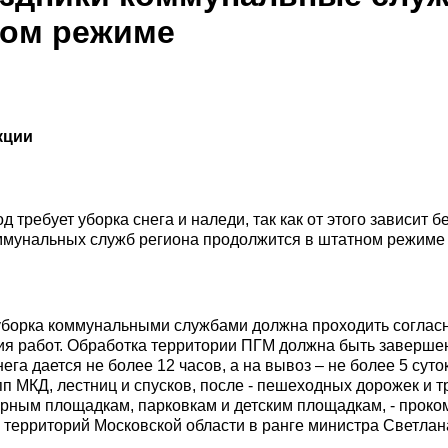
ном режиме
кции
 требует уборка снега и наледи, так как от этого зависит 
ммунальных служб региона продолжится в штатном режиме
и уборка коммунальными службами должна проходить соглас
я работ. Обработка территории ПГМ должна быть завершен
нега дается не более 12 часов, а на вывоз – не более 5 сут
п МКД, лестниц и спусков, после - пешеходных дорожек и т
ерным площадкам, парковкам и детским площадкам, - прок
территорий Московской области в ранге министра Светлан