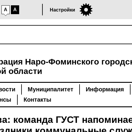
A
A
Настройки
ация Наро-Фоминского городск
й области
вости
Муниципалитет
Информация
нсы
Контакты
а: команда ГУСТ напоминает
аздники коммунальные слу