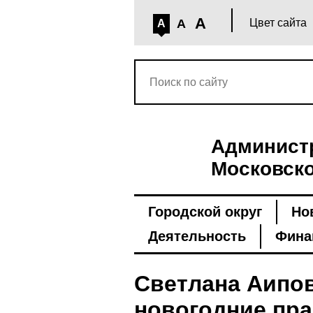
A
A
Цвет сайта
A
Администр
Московско
Городской округ
Но
Деятельность
Фина
Светлана Аипов
новогодние пр