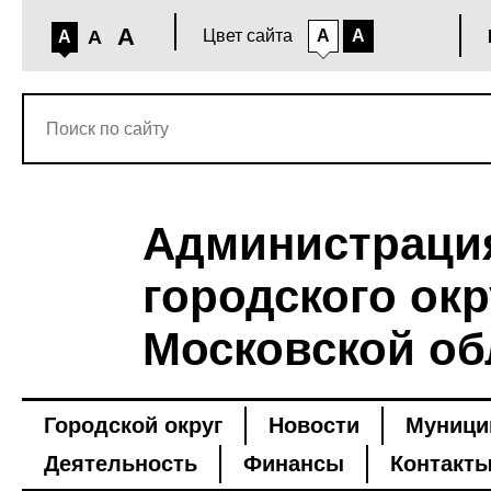
A
A
Цвет сайта
A
A
A
Администраци
городского окр
Московской об
Городской округ
Новости
Муници
Деятельность
Финансы
Контакт