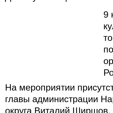
9 
ку
то
п
ор
Р
На мероприятии присутс
главы администрации На
округа Виталий Ширшов,