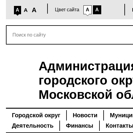
A
A
Цвет сайта
A
A
A
Администраци
городского окр
Московской об
Городской округ
Новости
Муници
Деятельность
Финансы
Контакт