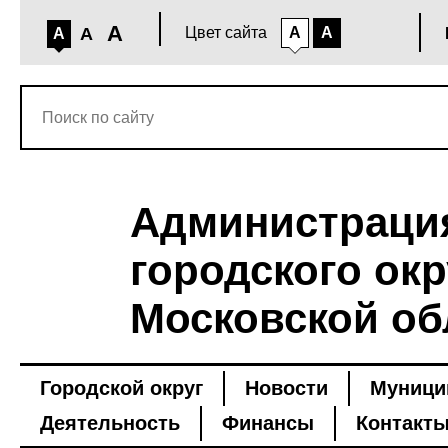
A
A
Цвет сайта
A
A
A
Администраци
городского окр
Московской об
Городской округ
Новости
Муници
Деятельность
Финансы
Контакт