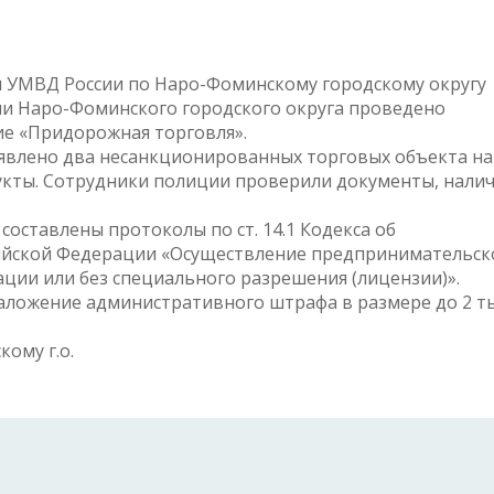
ии УМВД России по Наро-Фоминскому городскому округу
и Наро-Фоминского городского округа проведено
е «Придорожная торговля».
явлено два несанкционированных торговых объекта на 
укты. Сотрудники полиции проверили документы, нали
оставлены протоколы по ст. 14.1 Кодекса об
ийской Федерации «Осуществление предпринимательск
ации или без специального разрешения (лицензии)».
аложение административного штрафа в размере до 2 т
ому г.о.