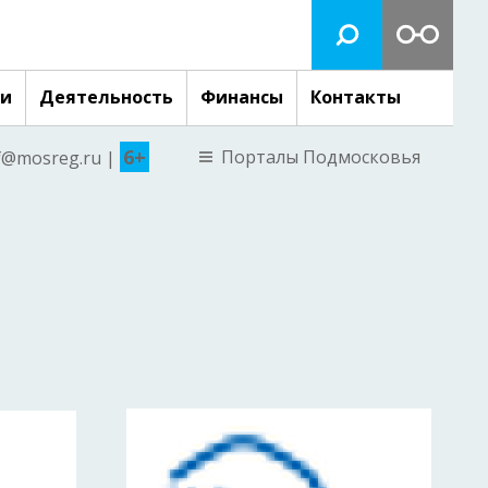
ги
Деятельность
Финансы
Контакты
6+
Порталы Подмосковья
nf@mosreg.ru |