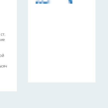
ст.
чие
ой
ысяч