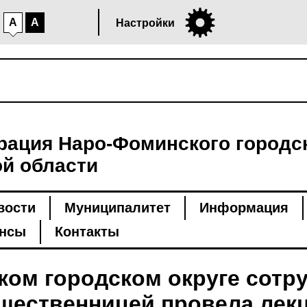
A
A
Настройки
ация Наро-Фоминского городск
й области
вости
Муниципалитет
Информация
нсы
Контакты
ом городском округе сотр
бщественницей провела лек