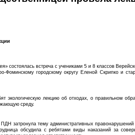
кции
ея» состоялась встреча с учениками 5 и 8 классов Верей
ро-Фоминскому городскому округу Еленой Скрипко и ст
ят экологическую лекцию об отходах, о правильном обр
ужающую среду.
р ПДН затронула тему административных правонарушений 
рудница обсудила с ребятами виды наказаний за сове