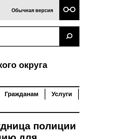
Обычная версия
ого округа
Гражданам
Услуги
удница полиции
цию для