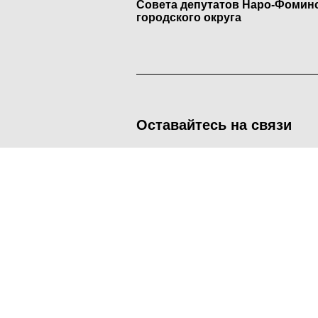
Совета депутатов Наро-Фомин
городского округа
Оставайтесь на связи
<
Во время посещения сайта Администрация Наро-Фоминског
метрических программ.
Подробнее
.