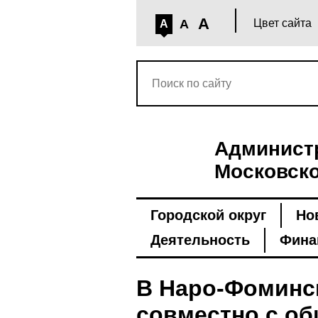
A
A
Цвет сайта
A
Администр
Московско
Городской округ
Но
Деятельность
Фина
В Наро-Фоминск
совместно с о