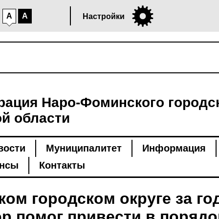
A
A
Настройки
ация Наро-Фоминского городск
й области
вости
Муниципалитет
Информация
нсы
Контакты
ом городском округе за го
р помог привести в порядо