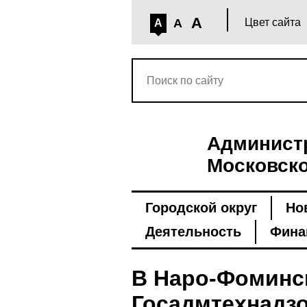
A
A
Цвет сайта
A
Администр
Московско
Городской округ
Но
Деятельность
Фина
В Наро-Фоминск
Госадмтехнадзо