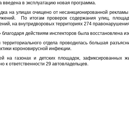
а введена в эксплуатацию новая программа
.
ядка на улицах
очищено от несанкционированной рекламы 
ружений. По итогам проверок содержания улиц, площад
ений, на внутридворовых территориях 274 правонарушения
 благодаря действиям инспекторов была восстановлена изо
 территориального отдела проводилась большая разъясн
ктики короновирусной инфекции.
ей на газонах и детских площадок, зафиксированных 
но к ответственности 29 автовладельцев.