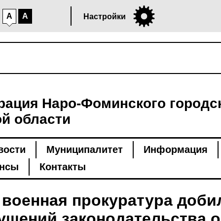
A
A
Настройки
ация Наро-Фоминского городск
й области
вости
Муниципалитет
Информация
нсы
Контакты
 военная прокуратура доби
ушений законодательства о