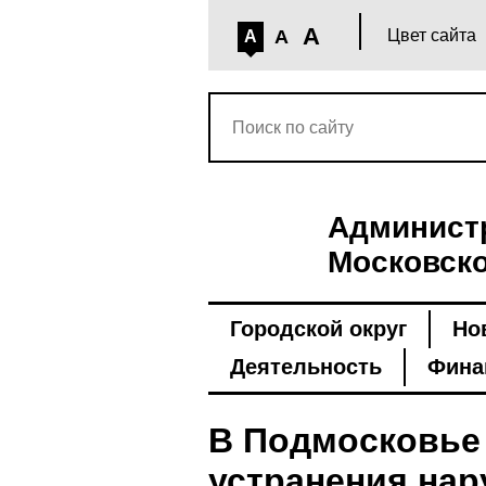
A
A
Цвет сайта
A
Администр
Московско
Городской округ
Но
Деятельность
Фина
В Подмосковье
устранения нар