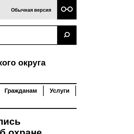
Обычная версия
ого округа
Гражданам
Услуги
лись
б охране