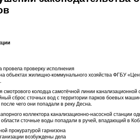
ов
кции
а провела проверку исполнения
а на объектах жилищно-коммунального хозяйства ФГБУ «Ц
.
ия смотрового колодца самотёчной линии канализационной
йный сброс сточных вод с территории парков боевых машин
после чего они попадали в реку Десна.
 напорного коллектора канализационно-насосной станции од
области сточные воды попадали в ручей, впадающий в Коб
ной прокуратурой гарнизона
ганизации возбуждены дела