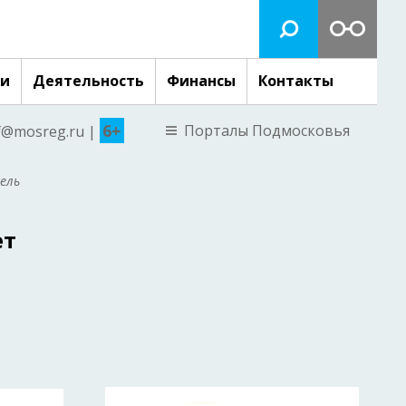
ги
Деятельность
Финансы
Контакты
6+
Порталы Подмосковья
nf@mosreg.ru |
ель
ет