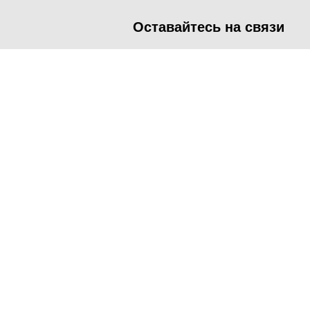
Оставайтесь на связи
<
Во время посещения сайта Администрация Наро-Фоминског
метрических программ.
Подробнее
.
Принять
Manage consent
Close
Privacy Overview