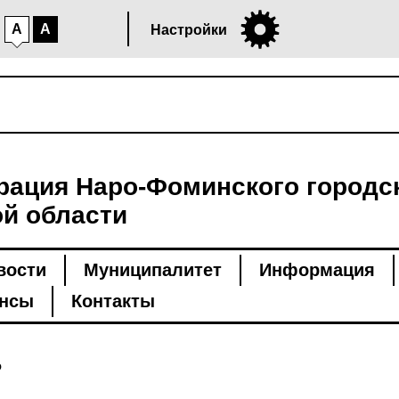
A
A
Настройки
ация Наро-Фоминского городск
й области
вости
Муниципалитет
Информация
нсы
Контакты
ь