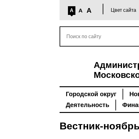
A
A
Цвет сайта
A
Администр
Московско
Городской округ
Но
Деятельность
Фина
Вестник-ноябр