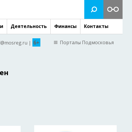
ги
Деятельность
Финансы
Контакты
6+
Порталы Подмосковья
nf@mosreg.ru |
тен