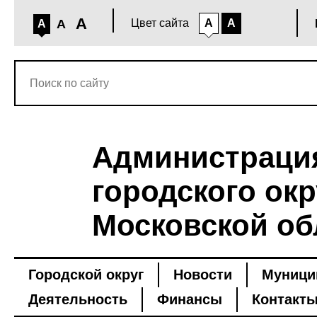
A
A
Цвет сайта
A
A
A
Администраци
городского окр
Московской об
Городской округ
Новости
Муници
Деятельность
Финансы
Контакт