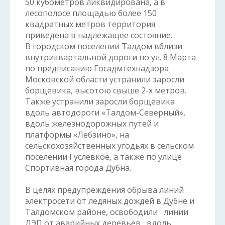
50 кубометров ликвидирована, а в
лесополосе площадью более 150
квадратных метров территория
приведена в надлежащее состояние.
В городском поселении Талдом вблизи
внутриквартальной дороги по ул. 8 Марта
по предписанию Госадмтехнадзора
Московской области устранили заросли
борщевика, высотою свыше 2-х метров.
Также устранили заросли борщевика
вдоль автодороги «Талдом-Северный»,
вдоль железнодорожных путей и
платформы «Лебзино», на
сельскохозяйственных угодьях в сельском
поселении Гуслевкое, а также по улице
Спортивная города Дубна.
В целях предупреждения обрыва линий
электросети от ледяных дождей в Дубне и
Талдомском районе, освободили линии
ЛЭП от аварийных деревьев вдоль