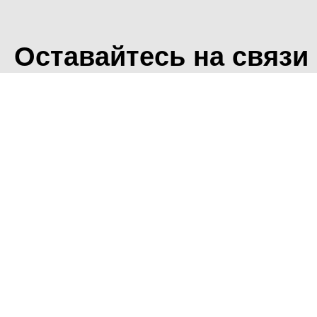
Оставайтесь на связи
<
Во время посещения сайт
Фоминского городского ок
что мы обрабатываем ваш