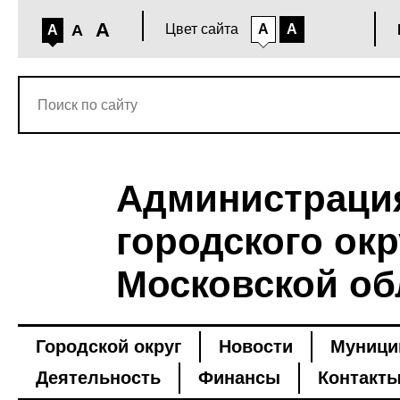
A
A
Цвет сайта
A
A
A
Администраци
городского окр
Московской об
Городской округ
Новости
Муници
Деятельность
Финансы
Контакт