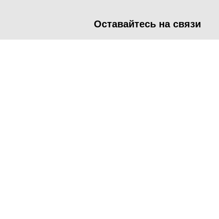
Оставайтесь на связи
<
Во время посещения сайта Администрация Наро-Фоминског
метрических программ.
Подробнее
.
Принять
Manage consent
Close
Privacy Overview