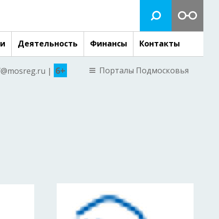
ги
Деятельность
Финансы
Контакты
6+
Порталы Подмосковья
nf@mosreg.ru |