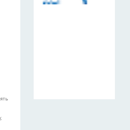
нять
o
;