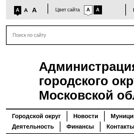
A
A
Цвет сайта
A
A
A
Администраци
городского окр
Московской об
Городской округ
Новости
Муници
Деятельность
Финансы
Контакт