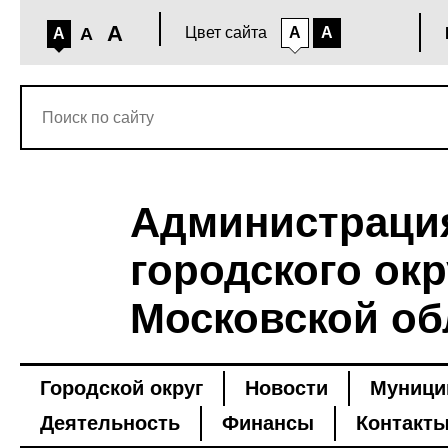
A
A
Цвет сайта
A
A
A
Администраци
городского окр
Московской об
Городской округ
Новости
Муници
Деятельность
Финансы
Контакт