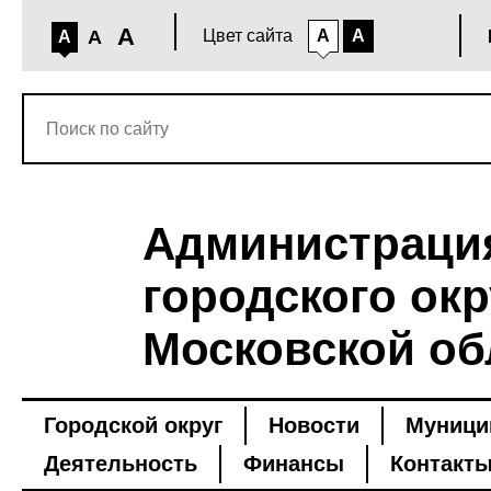
A
A
Цвет сайта
A
A
A
Администраци
городского окр
Московской об
Городской округ
Новости
Муници
Деятельность
Финансы
Контакт