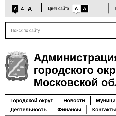
A
A
Цвет сайта
A
A
A
Администраци
городского окр
Московской об
Городской округ
Новости
Муници
Деятельность
Финансы
Контакт