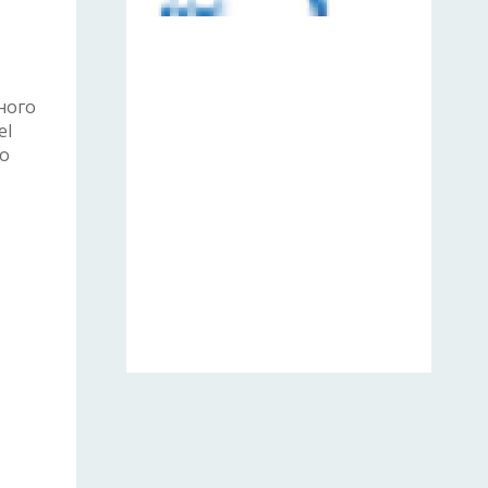
ного
el
го