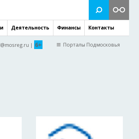
ги
Деятельность
Финансы
Контакты
6+
Порталы Подмосковья
nf@mosreg.ru |