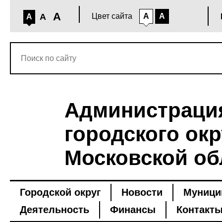
A
A
Цвет сайта
A
A
A
Администраци
городского окр
Московской об
Городской округ
Новости
Муници
Деятельность
Финансы
Контакт