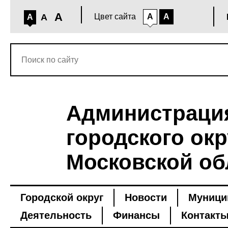
A
A
Цвет сайта
A
A
A
Администраци
городского окр
Московской об
Городской округ
Новости
Муници
Деятельность
Финансы
Контакт