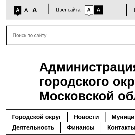
A
A
Цвет сайта
A
A
A
Администраци
городского окр
Московской об
Городской округ
Новости
Муници
Деятельность
Финансы
Контакт