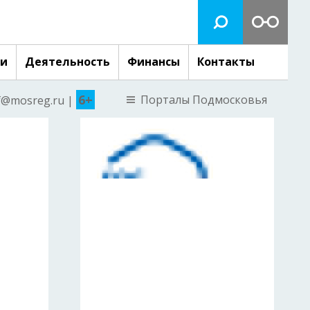
ги
Деятельность
Финансы
Контакты
6+
Порталы Подмосковья
nf@mosreg.ru |