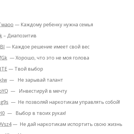
gTwaoo
— Каждому ребенку нужна семья
k
– Диапозитив
BI
— Каждое решение имеет свой вес
fGk
— Хорошо, что это не моя голова
JTE
— Твой выбор
kIw
— Не зарывай талант
9pYQ
— Инвестируй в мечту
Ng9s
— Не позволяй наркотикам управлять собой!
J0
— Выбор в твоих руках!
9Vsz4
— Не дай наркотикам испортить свою жизнь