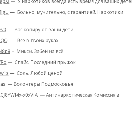
epXI
— У наркотиков всегда есть время для ваших дет
4lgU
— Больно, мучительно, с гарантией. Наркотики
ev0
— Вас копируют ваши дети
9-QQ
— Все в твоих руках
XN8p8
– Миксы. Забей на всё
fRo
— Спайс. Последний прыжок
cw1s
— Соль. Любой ценой
nas
— Волонтеры Подмосковья
kCJ8YWI4x-x0xVIA
— Антинаркотическая Комиссия в