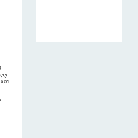
В
жду
нося
.