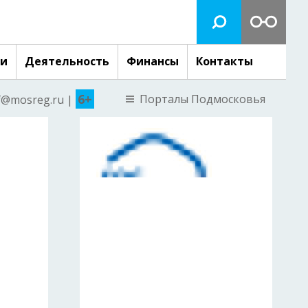
ги
Деятельность
Финансы
Контакты
6+
Порталы Подмосковья
nf@mosreg.ru |