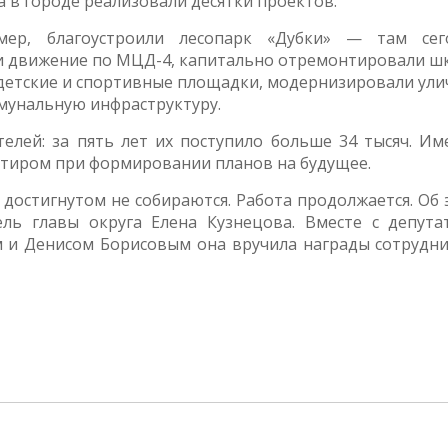
а в городе реализовали десятки проектов.
мер, благоустроили лесопарк «Дубки» — там сег
и движение по МЦД-4, капитально отремонтировали ш
, детские и спортивные площадки, модернизировали ул
мунальную инфраструктуру.
лей: за пять лет их поступило больше 34 тысяч. Им
нтиром при формировании планов на будущее.
 достигнутом не собираются. Работа продолжается. Об
ель главы округа Елена Кузнецова. Вместе с депута
 и Денисом Борисовым она вручила награды сотрудни