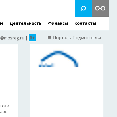
ги
Деятельность
Финансы
Контакты
6+
Порталы Подмосковья
nf@mosreg.ru |
тоги
аро-