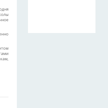
одня
колы
ичное
енно
 этом
тами
кам,