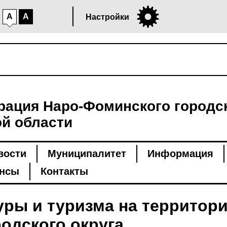
A
A
Настройки
ация Наро-Фоминского городск
й области
вости
Муниципалитет
Информация
нсы
Контакты
уры и туризма на территори
одского округа