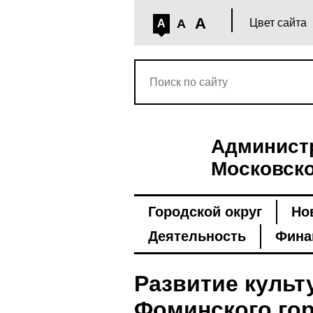
A
A
Цвет сайта
A
Администр
Московско
Городской округ
Но
Деятельность
Фина
Развитие культ
Фоминского гор