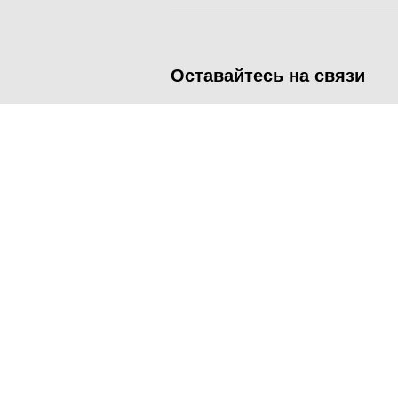
Оставайтесь на связи
<
Во время посещения сайта Администрация Наро-Фоминског
метрических программ.
Подробнее
.
Принять
Manage consent