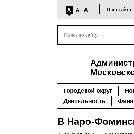
A
A
Цвет сайта
A
Администр
Московско
Городской округ
Но
Деятельность
Фина
В Наро-Фоминс