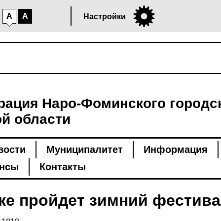
A
A
Настройки
ация Наро-Фоминского городск
й области
вости
Муниципалитет
Информация
нсы
Контакты
ке пройдет зимний фестив