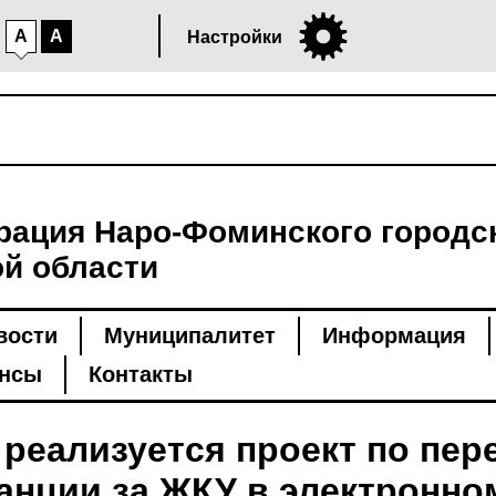
A
A
Настройки
ация Наро-Фоминского городск
й области
вости
Муниципалитет
Информация
нсы
Контакты
реализуется проект по пер
анции за ЖКУ в электронно