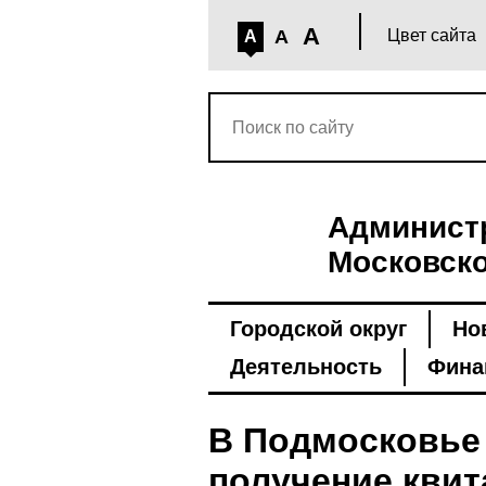
A
A
Цвет сайта
A
Администр
Московско
Городской округ
Но
Деятельность
Фина
В Подмосковье 
получение квит