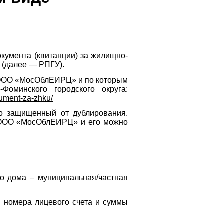
окумента (квитанции) за жилищно-
 (далее — РПГУ).
я ООО «МосОблЕИРЦ» и по которым
оминского городского округа:
kument-za-zhku/
но защищенный от дублирования.
и ООО «МосОблЕИРЦ» и его можно
о дома – муниципальная/частная
 номера лицевого счета и суммы