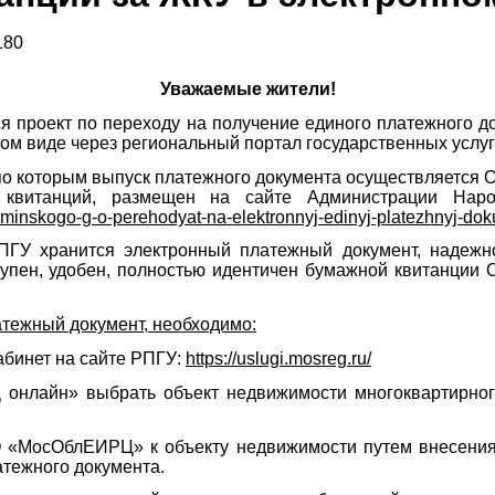
180
Уважаемые жители!
я проект по переходу на получение единого платежного д
ом виде через региональный портал государственных услуг
по которым выпуск платежного документа осуществляетс
квитанций, размещен на сайте Администрации Наро-Ф
o-fominskogo-g-o-perehodyat-na-elektronnyj-edinyj-platezhnyj-do
ПГУ хранится электронный платежный документ, надеж
тупен, удобен, полностью идентичен бумажной квитанци
атежный документ, необходимо:
абинет на сайте РПГУ:
https://uslugi.mosreg.ru/
 онлайн» выбрать объект недвижимости многоквартирног
 «МосОблЕИРЦ» к объекту недвижимости путем внесения
атежного документа.