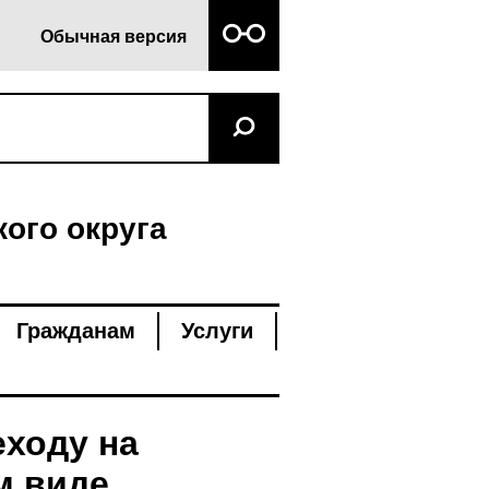
Обычная версия
ого округа
Гражданам
Услуги
еходу на
м виде