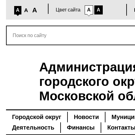
A
A
Цвет сайта
A
A
A
Администраци
городского окр
Московской об
Городской округ
Новости
Муници
Деятельность
Финансы
Контакт