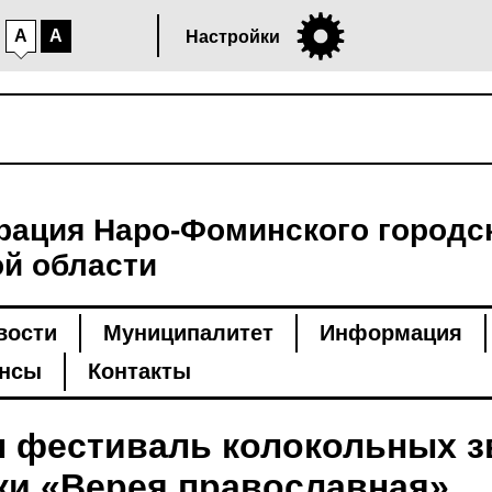
A
A
Настройки
ация Наро-Фоминского городск
й области
вости
Муниципалитет
Информация
нсы
Контакты
л фестиваль колокольных з
ки «Верея православная»