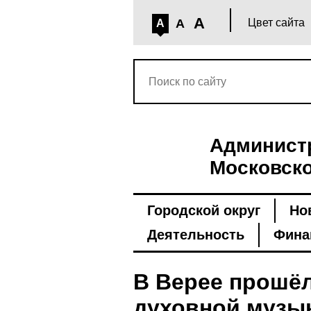
A
A
Цвет сайта
A
Администр
Московско
Городской округ
Но
Деятельность
Фина
В Верее прошё
духовной музы