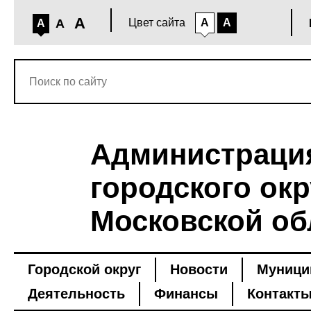
A
A
Цвет сайта
A
A
A
Администраци
городского окр
Московской об
Городской округ
Новости
Муници
Деятельность
Финансы
Контакт