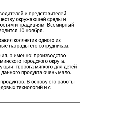
зводителей и представителей
ачеству окружающей среды и
ностям и традициям. Всемирный
водится 10 ноября.
авил коллектив одного из
ые награды его сотрудникам.
ия, а именно: производство
инского городского округа.
кции, творога мягкого для детей
 данного продукта очень мало.
продуктов. В основу его работы
довых технологий и с