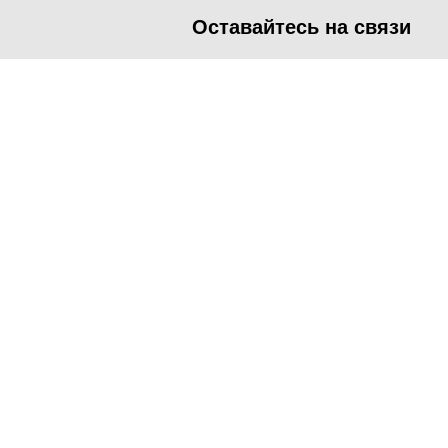
Оставайтесь на связи
<
Во время посещения сайта Администрация Наро-Фоминског
метрических программ.
Подробнее
.
Принять
Manage consent
Close
Privacy Overview
This website uses cookies to improve your experience while you