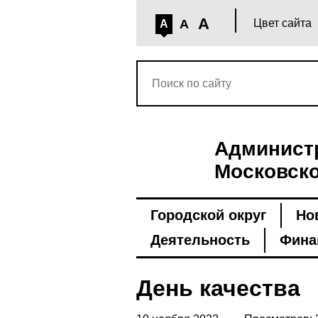
A
A
Цвет сайта
A
Администр
Московско
Городской округ
Но
Деятельность
Фина
День качества