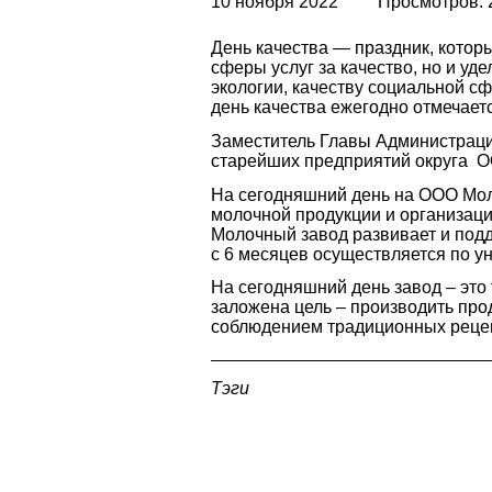
10 ноября 2022
Просмотров: 
День качества — праздник, котор
сферы услуг за качество, но и у
экологии, качеству социальной с
день качества ежегодно отмечаетс
Заместитель Главы Администрации
старейших предприятий округа О
На сегодняшний день на ООО Мол
молочной продукции и организаци
Молочный завод развивает и подд
с 6 месяцев осуществляется по у
На сегодняшний день завод – это
заложена цель – производить про
соблюдением традиционных реце
Тэги