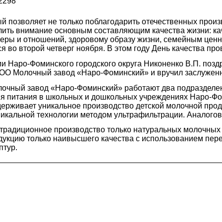
2298
ый позволяет не только поблагодарить отечественных прои
делить внимание основным составляющим качества жизни: к
феры и отношений, здоровому образу жизни, семейным цен
я во второй четверг ноября. В этом году День качества про
 Наро-Фоминского городского округа Никоненко В.П. поздр
ОО Молочный завод «Наро-Фоминский» и вручил заслуженн
очный завод «Наро-Фоминский» работают два подразделен
я питания в школьных и дошкольных учреждениях Наро-Фом
ерживает уникальное производство детской молочной проду
никальной технологии методом ультрафильтрации. Аналогов
 традиционное производство только натуральных молочных 
дукцию только наивысшего качества с использованием пере
птур.