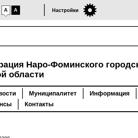
A
A
Настройки
ация Наро-Фоминского городск
й области
вости
Муниципалитет
Информация
нсы
Контакты