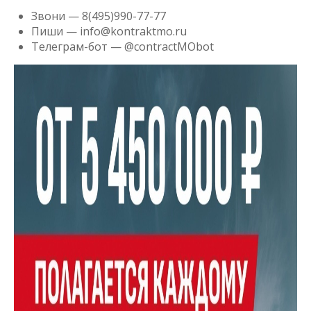
Звони — 8(495)990-77-77
Пиши — info@kontraktmo.ru
Телеграм-бот — @contractMObot