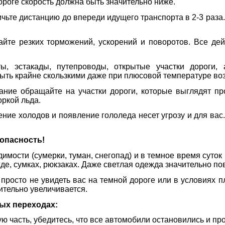
ороге скорость должна быть значительно ниже.
ичьте дистанцию до впереди идущего транспорта в 2-3 раз
айте резких торможений, ускорений и поворотов. Все д
ты, эстакады, путепроводы, открытые участки дороги,
ыть крайне скользкими даже при плюсовой температуре воз
ание обращайте на участки дороги, которые выглядят пр
оркой льда.
ние холодов и появление гололеда несет угрозу и для вас
опасность!
имости (сумерки, туман, снегопад) и в темное время суток
де, сумках, рюкзаках. Даже светлая одежда значительно п
 просто не увидеть вас на темной дороге или в условиях п
чительно увеличивается.
ых переходах:
 часть, убедитесь, что все автомобили остановились и про