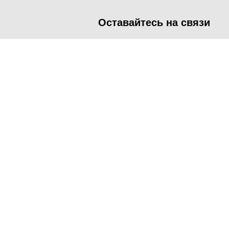
Оставайтесь на связи
<
Во время посещения сайта Администрация Наро-Фоминског
метрических программ.
Подробнее
.
Принять
Manage consent
Close
Privacy Overview