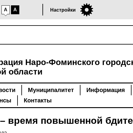
A
A
Настройки
ация Наро-Фоминского городск
й области
вости
Муниципалитет
Информация
нсы
Контакты
 – время повышенной бдите