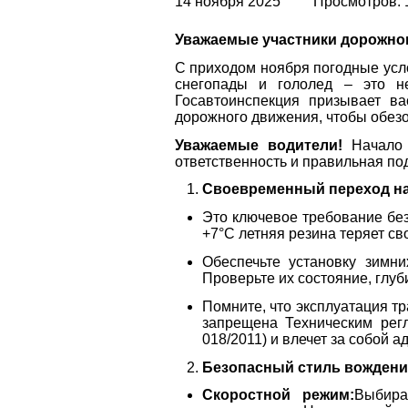
14 ноября 2025
Просмотров: 
Уважаемые участники дорожно
С приходом ноября погодные усл
снегопады и гололед – это не
Госавтоинспекция призывает ва
дорожного движения, чтобы обезо
Уважаемые водители!
Начало з
ответственность и правильная под
Своевременный переход н
Это ключевое требование без
+7°C летняя резина теряет св
Обеспечьте установку зимн
Проверьте их состояние, глуб
Помните, что эксплуатация т
запрещена Техническим рег
018/2011) и влечет за собой 
Безопасный стиль вождения
Скоростной режим:
Выбира