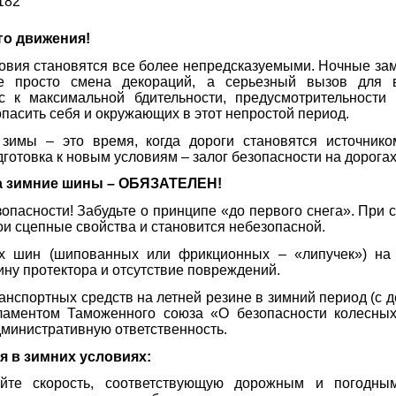
182
го движения!
овия становятся все более непредсказуемыми. Ночные зам
 просто смена декораций, а серьезный вызов для вс
с к максимальной бдительности, предусмотрительност
пасить себя и окружающих в этот непростой период.
имы – это время, когда дороги становятся источник
готовка к новым условиям – залог безопасности на дорогах
а зимние шины – ОБЯЗАТЕЛЕН!
опасности! Забудьте о принципе «до первого снега». При
ои сцепные свойства и становится небезопасной.
их шин (шипованных или фрикционных – «липучек») на 
ину протектора и отсутствие повреждений.
ранспортных средств на летней резине в зимний период (с 
ламентом Таможенного союза «О безопасности колесных
административную ответственность.
 в зимних условиях:
йте скорость, соответствующую дорожным и погодны