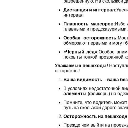
разрешенную. На скользкой д
Дистанция и интервал:
Увел
интервал.
Плавность маневров:
Избег
плавными и предсказуемыми.
Особая осторожность:
Мос
обмерзают первыми и могут б
«Черный лёд»:
Особое вним
покрыты тонкой прозрачной к
Уважаемые пешеходы!
Наступле
осторожны!
Ваша видимость – ваша без
В условиях недостаточной вид
элементы
(фликеры) на одеж
Помните, что водитель может
путь на скользкой дороге зна
Осторожность на пешеходн
Прежде чем выйти на проезжую