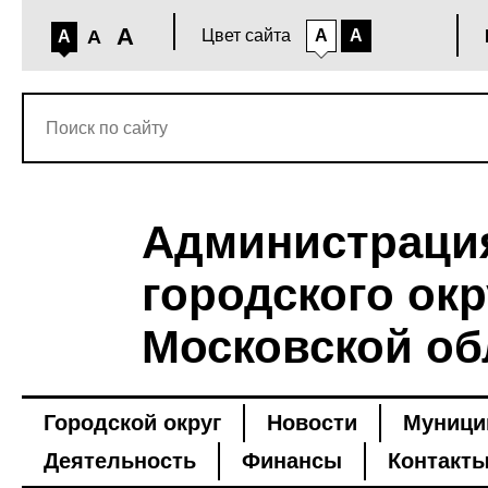
A
A
Цвет сайта
A
A
A
Администраци
городского окр
Московской об
Городской округ
Новости
Муници
Деятельность
Финансы
Контакт