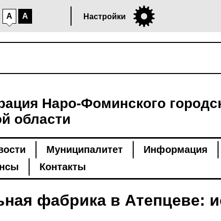
A
A
Настройки
ация Наро-Фоминского городск
й области
вости
Муниципалитет
Информация
нсы
Контакты
ная фабрика в Атепцеве: и