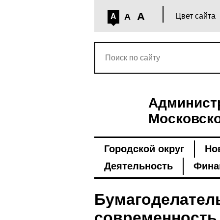
A
A
Цвет сайта
A
Администр
Московско
Городской округ
Но
Деятельность
Фина
Бумагоделатель
современность