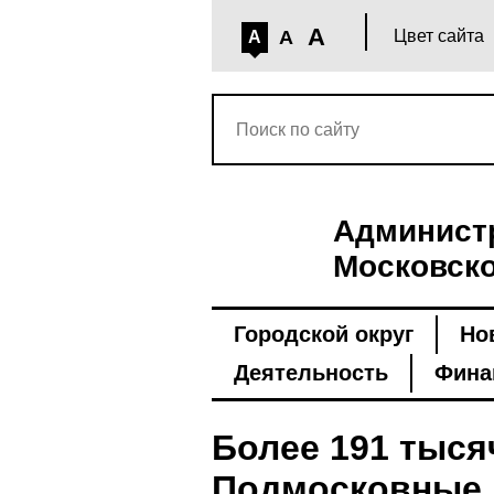
A
A
Цвет сайта
A
Администр
Московско
Городской округ
Но
Деятельность
Фина
Более 191 тыся
Подмосковные 