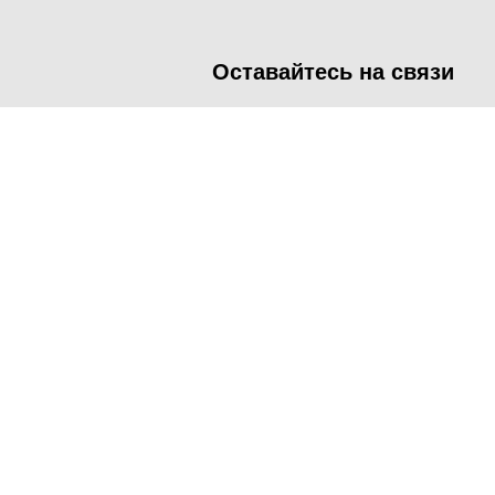
Оставайтесь на связи
<
Во время посещения сайта Администрация Наро-Фоминског
метрических программ.
Подробнее
.
Принять
Manage consent
Close