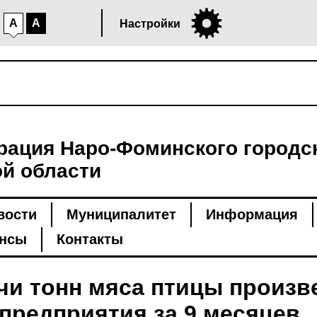
A
A
Настройки
ация Наро-Фоминского городск
й области
вости
Муниципалитет
Информация
нсы
Контакты
чи тонн мяса птицы произв
предприятия за 9 месяцев