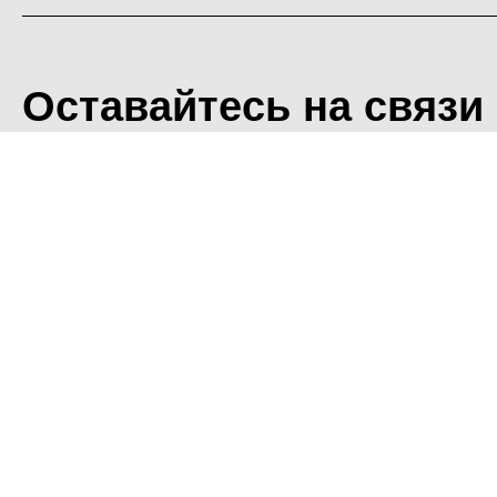
Оставайтесь на связи
<
Во время посещения сайт
Фоминского городского ок
что мы обрабатываем ваш