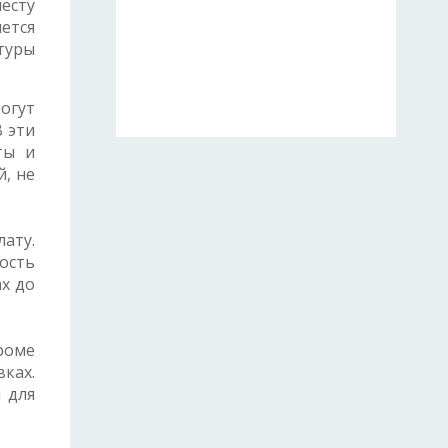
есту
ется
туры
огут
 эти
ты и
, не
ату.
ость
х до
роме
ках.
 для