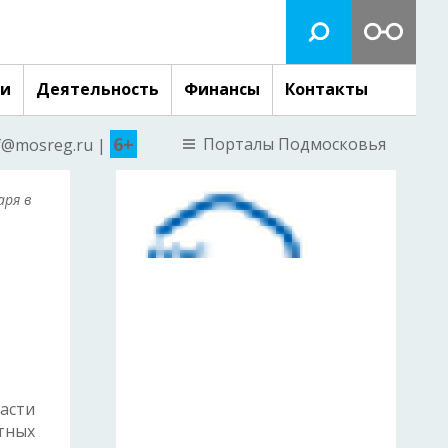
ги
Деятельность
Финансы
Контакты
6+
Порталы Подмосковья
nf@mosreg.ru |
аря в
асти
тных