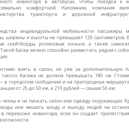
вного инвентаря в автобусах, чтобы поездка к м
имально комфортной. Напомним, компания явля
нистерства транспорта и дорожной инфраструк
едства индивидуальной мобильности пассажиры м
ны, ширины и высоты не превышает 120 сантиметров. В
ые скейтборды, роликовые коньки, а также самока
Такой багаж можно спокойно разместить рядом с собой
щих.
стимо взять в салон, но уже за дополнительную пл
й такого багажа не должна превышать 180 см. Стоим
я — в городском сообщении и на пригородных маршрута
анции от 25 до 50 км, и 219 рублей — свыше 50 км.
 чехлы и не пачкать салон или одежду окружающих. К
оходы или мешать входу и выходу людей на останов
в перевозке инвентаря, если он создает препятствия
езопасности.