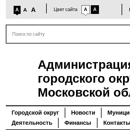
A
A
Цвет сайта
A
A
A
Администраци
городского окр
Московской об
Городской округ
Новости
Муници
Деятельность
Финансы
Контакт