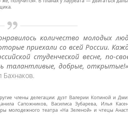
но же, получится». В планах у лауреата — двигаться дал
щика.
понравилось количество молодых люд
которые приехали со всей России. Каж
ссийской студенческой весне, по-сво
ень талантливые, добрые, открытые!
 Бахнаков.
ругие члены делегации: дуэт Валерии Копиной и Дми
анила Сапожников, Василиса Зубарева, Илья Касен
еры молодежного театра «На Зеленой» и чтецы Анаст