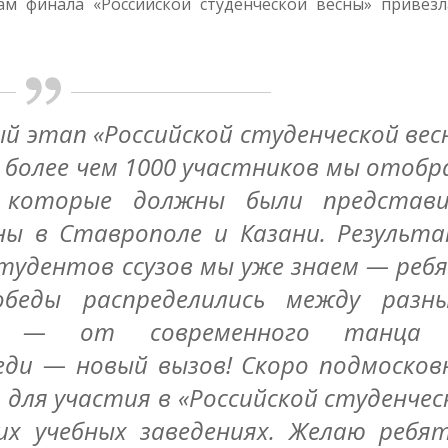
ам финала «Российской студенческой весны» привезл
ый этап «Российской студенческой вес
Из более чем 1000 участников мы отобр
, которые должны были представ
ны в Ставрополе и Казани. Результ
 студентов ссузов мы уже знаем — реб
беды распределились между разн
ями — от современного танца
реди — новый вызов!
Скоро подмосков
 для участия в «Российской студенчес
их учебных заведениях. Желаю ребя