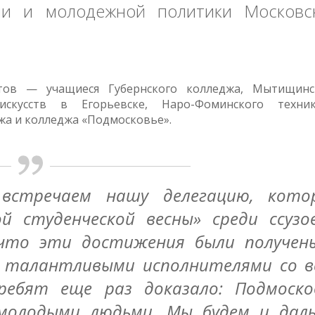
 и молодежной политики Московс
тов — учащиеся Губернского колледжа, Мытищинс
скусств в Егорьевске, Наро-Фоминского техник
жа и колледжа «Подмосковье».
встречаем нашу делегацию, кото
ой студенческой весны» среди ссузо
 что эти достижения были получен
и талантливыми исполнителями со в
ребят еще раз доказало: Подмоско
 молодыми людьми. Мы будем и дал