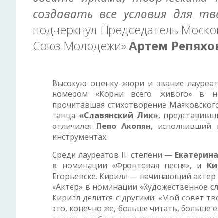
создавать все условия для т
подчеркнул Председатель Моско
Союз Молодежи»
Артем Репяхо
Высокую оценку жюри и звание лауреат
номером «Корни всего живого» в н
прочитавшая стихотворение Маяковского
танца
«Славянский Лик»
, представивш
отличился
Пепо Акопян
, исполнивший 
инструментах.
Среди лауреатов III степени —
Екатерин
в номинации «Фронтовая песня», и
Ки
Егорьевске. Кирилл — начинающий актер 
«Актер» в номинации «Художественное сл
Кирилл делится с другими: «Мой совет т
это, конечно же, больше читать, больше е