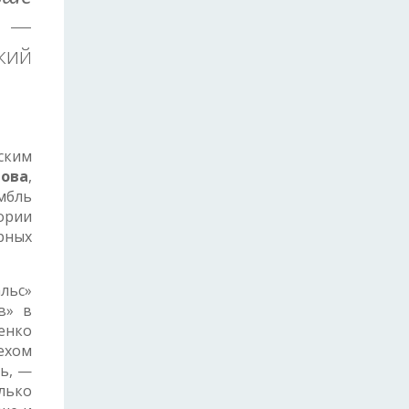
, —
кий
ским
ова
,
мбль
ории
рных
льс»
в» в
енко
пехом
ть, —
олько