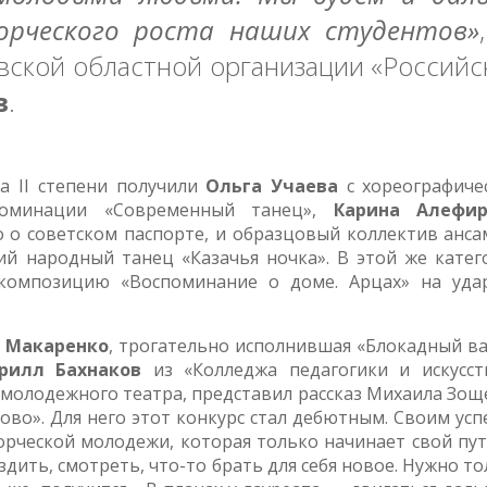
ворческого роста наших студентов»
вской областной организации «Российс
в
.
а II степени получили
Ольга Учаева
с хореографиче
оминации «Современный танец»,
Карина Алефир
 о советском паспорте, и образцовый коллектив анса
ий народный танец «Казачья ночка». В этой же катег
композицию «Воспоминание о доме. Арцах» на уда
а Макаренко
, трогательно исполнившая «Блокадный ва
рилл Бахнаков
из «Колледжа педагогики и искусст
молодежного театра, представил рассказ Михаила Зощ
ово». Для него этот конкурс стал дебютным. Своим ус
ворческой молодежи, которая только начинает свой пу
здить, смотреть, что-то брать для себя новое. Нужно т