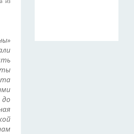
а из
ны»
али
ить
аты
ята
ыми
 до
ная
кой
там