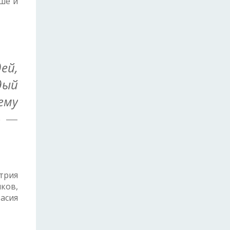
ьше и
ей,
дый
ему
»
—
трия
ков,
асия