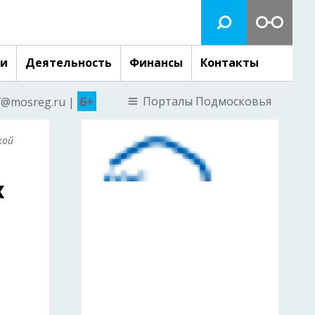
ги
Деятельность
Финансы
Контакты
6+
Порталы Подмосковья
nf@mosreg.ru |
кой
х