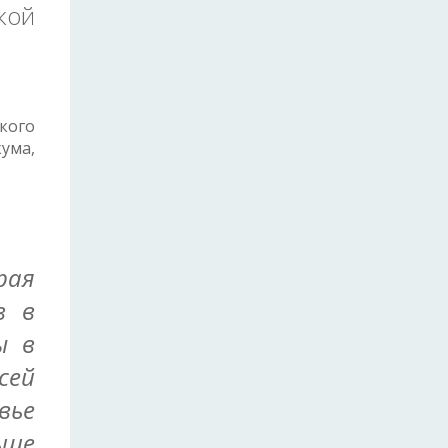
кой
кого
ума,
рая
в в
ы в
сей
вье
ьше