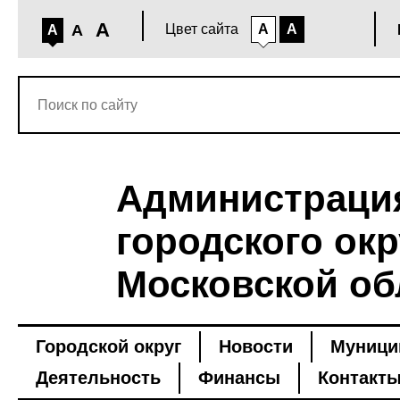
A
A
Цвет сайта
A
A
A
Администраци
городского окр
Московской об
Городской округ
Новости
Муници
Деятельность
Финансы
Контакт