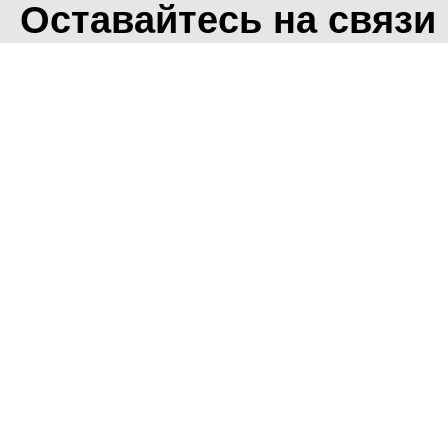
Оставайтесь на связи
<
Во время посещения сайт
Фоминского городского ок
что мы обрабатываем ваш
использованием метричес