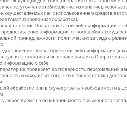
ение следующих действий (операций) с указанными в 
ранение, уточнение (обновление, изменение), использов
е, осуществляемых как с использованием средств авто
неавтоматизированная обработка).
предоставление Оператору какой-либо информации о се
но предоставление информации, относящейся к государс
льной принадлежности, политических взглядах, религи
о.
редоставлении Оператору какой-либо информации (каки
льную информацию и не вправе вводить Оператора в з
ю информацию о себе.
Оператор не проверяет достоверность персональных да
обность и исходит из того, что я предоставляю дост
и.
лей обработки или в случае утраты необходимости в до
м.
в любое время на основании моего письменного заявл