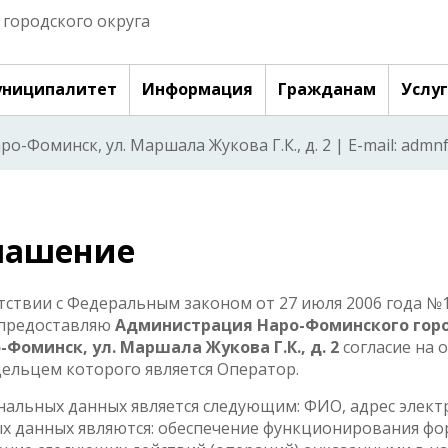
городского округа
ниципалитет
Информация
Гражданам
Услу
аро-Фоминск, ул. Маршала Жукова Г.К., д. 2 | E-mail: adm
глашение
етствии с Федеральным законом от 27 июля 2006 года 
предоставляю
Администрация Наро-Фоминского горо
о-Фоминск, ул. Маршала Жукова Г.К., д. 2
согласие на 
адельцем которого является Оператор.
нальных данных является следующим: ФИО, адрес элект
х данных являются: обеспечение функционирования фор